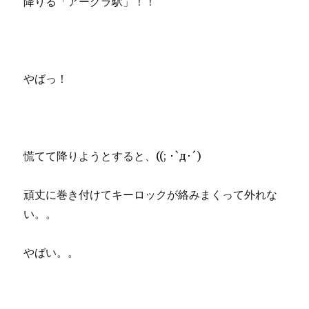
降りる「アーグラ駅」！！
やばっ！
慌てて降りようとすると、((; ･`д･´)
頑丈に巻き付けてキーロックが絡みまくって外れな
い。。
やばい。。