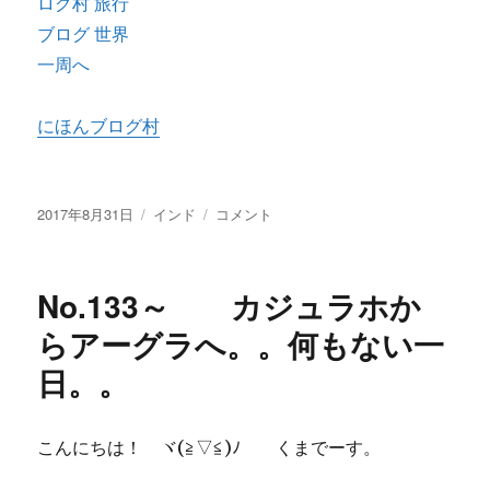
にほんブログ村
投
2017年8月31日
カ
インド
No.134
コメント
稿
テ
～
日:
ゴ
タ
リ
ー
No.133～ カジュラホか
ー
ジ
マ
らアーグラへ。。何もない一
ハ
日。。
ル
へ！！
に
こんにちは！ ヾ(≧▽≦)ﾉ くまでーす。