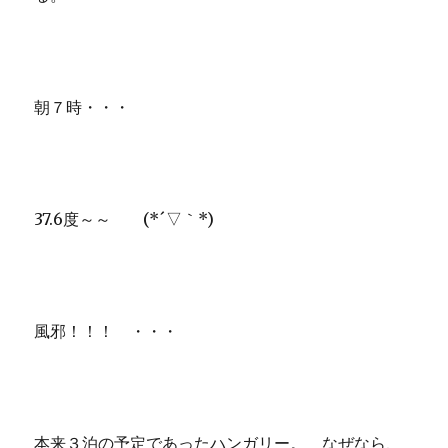
朝７時・・・
37.6度～～ (*´▽｀*)
風邪！！！ ・・・
本来３泊の予定であったハンガリー。 なぜなら、