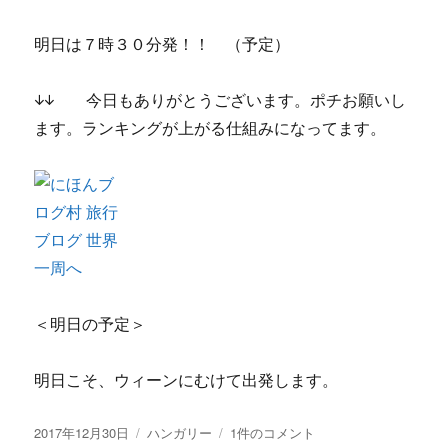
明日は７時３０分発！！ （予定）
↓↓ 今日もありがとうございます。ポチお願いし
ます。ランキングが上がる仕組みになってます。
＜明日の予定＞
明日こそ、ウィーンにむけて出発します。
投
2017年12月30日
カ
ハンガリー
No.246
1件のコメント