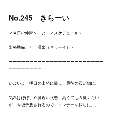
稿
テ
体
日:
ゴ
調
リ
不
No.245 きらーい
ー
良
で
す。
＜今日の仲間＞ と ＜スケジュール＞
へ
の
出発準備。と、温泉（キラーイ）へ
ーーーーーーーーーーーーーーーーーーーーーーー
ーーーーーーーー
いよいよ、明日の出発に備え、最後の買い物に。
気温はほぼ、０度近い状態、高くても５度ぐらい
が、今後予想されるので、インナーを探しに。。