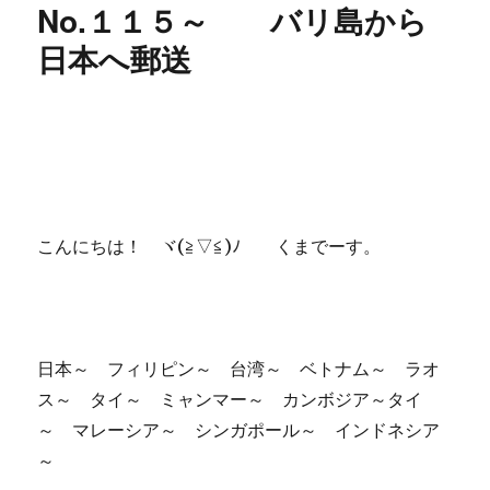
No.１１５～ バリ島から
ー
～
さ
日本へ郵送
ら
ば、
イ
ン
ド
ネ
シ
ア。。
こんにちは！ ヾ(≧▽≦)ﾉ くまでーす。
に
日本～ フィリピン～ 台湾～ ベトナム～ ラオ
ス～ タイ～ ミャンマー～ カンボジア～タイ
～ マレーシア～ シンガポール～ インドネシア
～