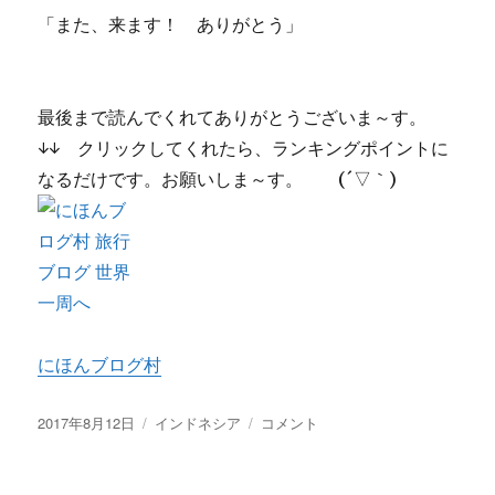
「また、来ます！ ありがとう」
最後まで読んでくれてありがとうございま～す。
↓↓ クリックしてくれたら、ランキングポイントに
なるだけです。お願いしま～す。 (´▽｀)
にほんブログ村
投
2017年8月12日
カ
インドネシア
No.
コメント
稿
テ
１
日:
ゴ
１
リ
６