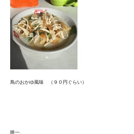
鳥のおかゆ風味 （９０円ぐらい）
唯一、