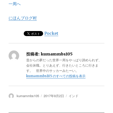
にほんブログ村
Pocket
投稿者:
kumammbs105
昔からの夢だった世界一周をやっぱり諦められず、
会社休職。とりあえず、行きたいところに行きま
す。 世界中のサッカーみたーい。
kumammbs105 のすべての投稿を表示
投
kumammbs105
投
2017年9月2日
カ
インド
稿
稿
テ
者
日:
ゴ
リ