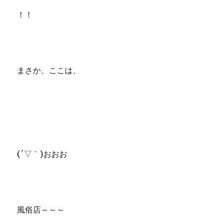
！！
まさか、ここは、
(´▽｀)おおお
風俗店～～～