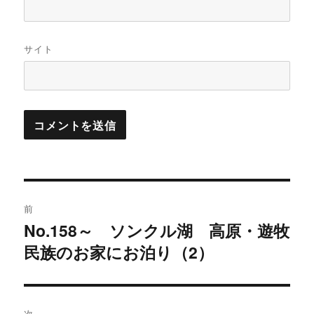
サイト
投
前
稿
No.158～ ソンクル湖 高原・遊牧
過
民族のお家にお泊り（2）
去
ナ
の
ビ
投
稿:
次