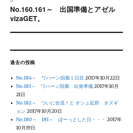
ゲ
No.160.161～ 出国準備とアゼル
次
ー
vizaGET。
の
シ
投
稿:
ョ
ン
過去の投稿
No.184～ ワハーン回廊１日目
2017年10月22日
No.183～ ワハーン回廊 出発準備
2017年10月
21日
No.182～ ついに合流！と オシュ近郊 オズギ
ョン
2017年10月20日
No.180～ 181～ ぼーっとした日・・・
2017年
10月19日