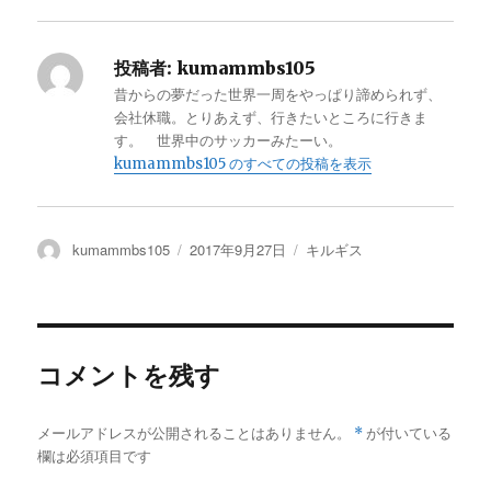
投稿者:
kumammbs105
昔からの夢だった世界一周をやっぱり諦められず、
会社休職。とりあえず、行きたいところに行きま
す。 世界中のサッカーみたーい。
kumammbs105 のすべての投稿を表示
投
kumammbs105
投
2017年9月27日
カ
キルギス
稿
稿
テ
者
日:
ゴ
リ
ー
コメントを残す
メールアドレスが公開されることはありません。
*
が付いている
欄は必須項目です