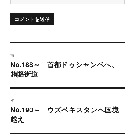
投
前
稿
No.188～ 首都ドゥシャンベへ、
過
賄賂街道
去
ナ
の
ビ
投
稿:
ゲ
次
No.190～ ウズベキスタンへ国境
次
ー
越え
の
シ
投
稿: