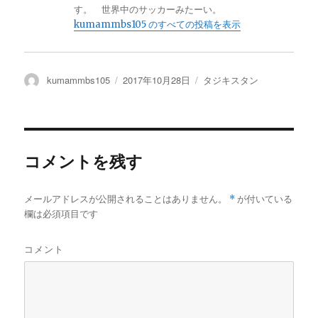
す。 世界中のサッカーみたーい。
kumammbs105 のすべての投稿を表示
投
kumammbs105
投
2017年10月28日
カ
タジキスタン
稿
稿
テ
者
日:
ゴ
リ
ー
コメントを残す
メールアドレスが公開されることはありません。
*
が付いている
欄は必須項目です
コメント