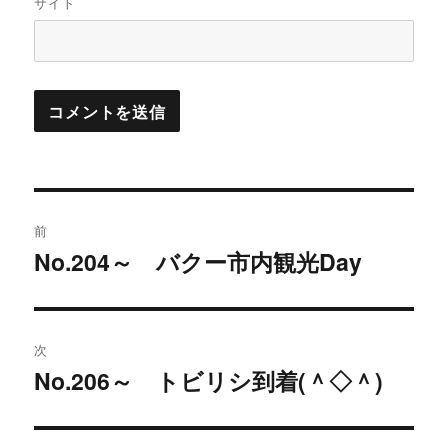
サイト
投
前
稿
No.204～ バクー市内観光Day
過
去
ナ
の
ビ
投
次
稿:
ゲ
No.206～ トビリシ到着(＾◇＾)
次
の
ー
投