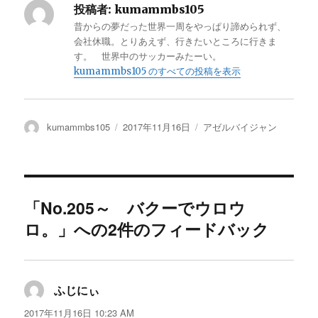
投稿者:
kumammbs105
昔からの夢だった世界一周をやっぱり諦められず、
会社休職。とりあえず、行きたいところに行きま
す。 世界中のサッカーみたーい。
kumammbs105 のすべての投稿を表示
投
kumammbs105
投
2017年11月16日
カ
アゼルバイジャン
稿
稿
テ
者
日:
ゴ
リ
ー
「No.205～ バクーでウロウ
ロ。」への2件のフィードバック
ふじにぃ
よ
り:
2017年11月16日 10:23 AM