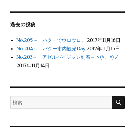
シ
稿:
ョ
過去の投稿
ン
No.205～ バクーでウロウロ。
2017年11月16日
No.204～ バクー市内観光Day
2017年11月15日
No.203～ アゼルバイジャン到着～ヽ(^。^)ノ
2017年11月14日
検
検
索
索
対
象: